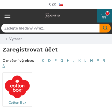
CZK
0
Výrobce
Zaregistrovat účet
Označení výrobce:
C
D
F
G
H
J
K
L
N
P
R
S
Cotton Box