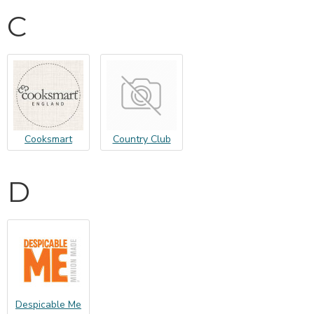
C
Cooksmart
Country Club
D
Despicable Me