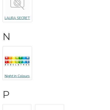
LAURA SECRET
N
Night in Colours
P