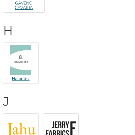
GAVENO
CAVAILIA
H
Halantex
J