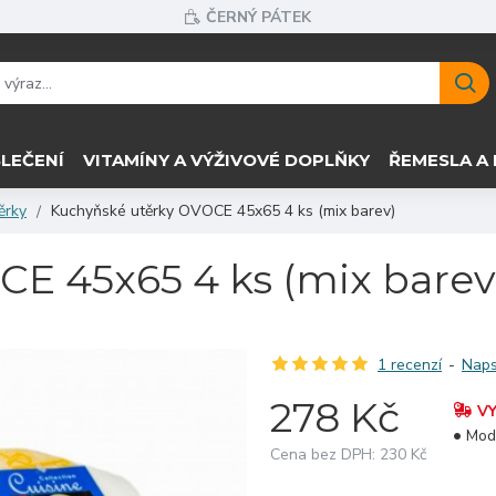
ČERNÝ PÁTEK
LEČENÍ
VITAMÍNY A VÝŽIVOVÉ DOPLŇKY
ŘEMESLA A 
ěrky
Kuchyňské utěrky OVOCE 45x65 4 ks (mix barev)
E 45x65 4 ks (mix barev
1 recenzí
-
Naps
278 Kč
V
Mod
Cena bez DPH: 230 Kč