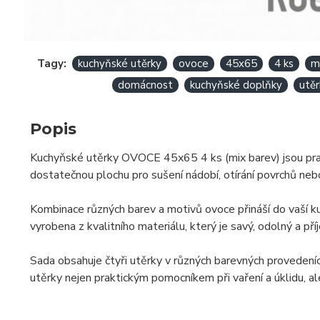
Tagy:
kuchyňské utěrky
ovoce
45x65
4 ks
m
domácnost
kuchyňské doplňky
utěr
Popis
Kuchyňské utěrky OVOCE 45x65 4 ks (mix barev) jsou prakt
dostatečnou plochu pro sušení nádobí, otírání povrchů neb
Kombinace různých barev a motivů ovoce přináší do vaší kuc
vyrobena z kvalitního materiálu, který je savý, odolný a př
Sada obsahuje čtyři utěrky v různých barevných provedeníc
utěrky nejen praktickým pomocníkem při vaření a úklidu, 