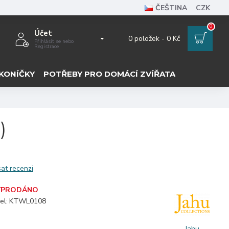
ČEŠTINA
CZK
0
Účet
0 položek - 0 Kč
Přihlásit se nebo
Registrace
KONÍČKY
POTŘEBY PRO DOMÁCÍ ZVÍŘATA
)
at recenzi
YPRODÁNO
el:
KTWL0108
Jahu