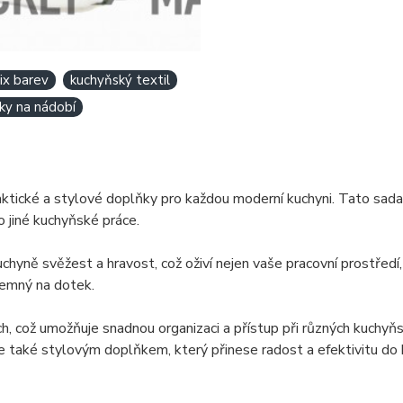
ix barev
kuchyňský textil
ky na nádobí
ické a stylové doplňky pro každou moderní kuchyni. Tato sada č
o jiné kuchyňské práce.
hyně svěžest a hravost, což oživí nejen vaše pracovní prostředí,
íjemný na dotek.
h, což umožňuje snadnou organizaci a přístup při různých kuchyň
ale také stylovým doplňkem, který přinese radost a efektivitu d