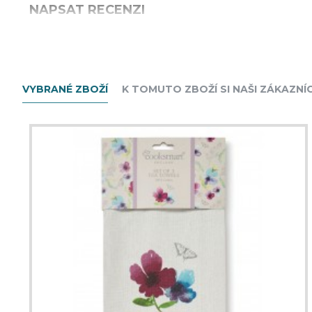
NAPSAT RECENZI
Vaše jméno
Vaše recenze
VYBRANÉ ZBOŽÍ
K TOMUTO ZBOŽÍ SI NAŠI ZÁKAZNÍC
Poznámka:
Nepoužívejte HTML tagy!
Špatný
Dobrý
Hodnocení
Antispam
Zadejte kód